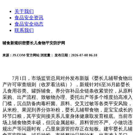
关于我们
食品安全资讯
食品安全动态
联系我们
辅食新规织密婴长儿食物平安防护网
来源：J9.COM·官方网站
浏览量：
发布日期：2026-07-08 06:10
7月1日，市场监管总局对外发布新版《婴长儿辅帮食物出
产许可审查细则（收罗看法稿）》，新规针对6至36月龄婴长
儿食用谷类、罐拆辅食、养分弥补品全链条收紧管控，从原料
采购、出产流程、致敏物办理、委托出产等多个维度抬高准入
门槛，沉点防备肉毒杆菌、原料、交叉过敏等各类平安风险，
从米粉、果泥到养分弥补粉，婴长儿辅帮食物，是宝宝成长的
环节口粮，其平安间接关系儿童身体健康取发育根底。当前市
场上辅食物类丰硕，但沉金属超标、原料管控不严、小做坊违
规出产等问题时有，凸显泉源管控存正在短板。建牢婴长儿辅