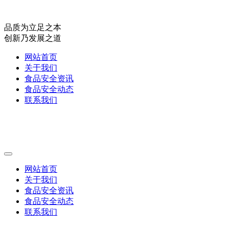
品质为立足之本
创新乃发展之道
网站首页
关于我们
食品安全资讯
食品安全动态
联系我们
网站首页
关于我们
食品安全资讯
食品安全动态
联系我们