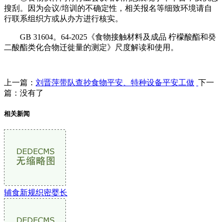
搜刮。因为会议/培训的不确定性，相关报名等细致环境请自
行联系组织方或从办方进行核实。
GB 31604。64-2025《食物接触材料及成品 柠檬酸酯和癸
二酸酯类化合物迁徙量的测定》尺度解读和使用。
上一篇：
刘晋萍带队查抄食物平安、特种设备平安工做
下一
篇：没有了
相关新闻
辅食新规织密婴长