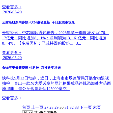
查看更多 +
2026-05-20
云财经股票内参快讯724滚动更新_今日股票市场最
云财经讯，中芯国际通知布告，2026年第一季度营收为176。
17亿元，同比增加8。1%；净利润为13。61亿元，同比增加
0。4%。【多瑞医药：已减持回购股份1。3...
查看更多 +
2026-05-20
食物平安最新资讯-快科技--科技改变将来
快科技5月13日动静，近日，上海市市场监管局开展食物监视
抽检，查出一款名为爱必享的网红糖果成品违规添加处方药西
地那非，每公斤含量高达125000毫克...
查看更多 +
首页
上一页
27
28
29
30
31
32
33
下一页
末页
共
40
页
239
条