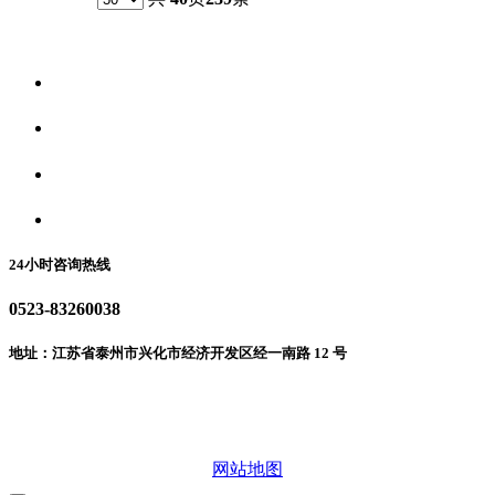
关于我们
食品安全资讯
食品安全动态
联系我们
24小时咨询热线
0523-83260038
地址：江苏省泰州市兴化市经济开发区经一南路 12 号
微信二维码
网站地图