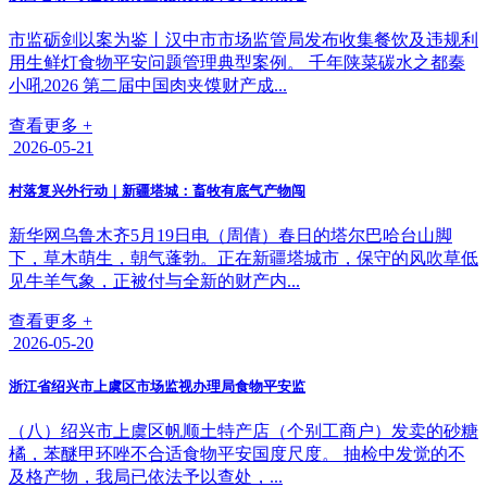
市监砺剑以案为鉴丨汉中市市场监管局发布收集餐饮及违规利
用生鲜灯食物平安问题管理典型案例。 千年陕菜碳水之都秦
小吼2026 第二届中国肉夹馍财产成...
查看更多 +
2026-05-21
村落复兴外行动｜新疆塔城：畜牧有底气产物闯
新华网乌鲁木齐5月19日电（周倩）春日的塔尔巴哈台山脚
下，草木萌生，朝气蓬勃。正在新疆塔城市，保守的风吹草低
见牛羊气象，正被付与全新的财产内...
查看更多 +
2026-05-20
浙江省绍兴市上虞区市场监视办理局食物平安监
（八）绍兴市上虞区帆顺土特产店（个别工商户）发卖的砂糖
橘，苯醚甲环唑不合适食物平安国度尺度。 抽检中发觉的不
及格产物，我局已依法予以查处，...