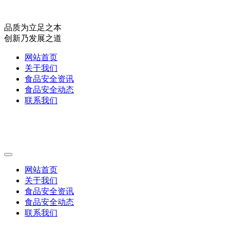
品质为立足之本
创新乃发展之道
网站首页
关于我们
食品安全资讯
食品安全动态
联系我们
网站首页
关于我们
食品安全资讯
食品安全动态
联系我们