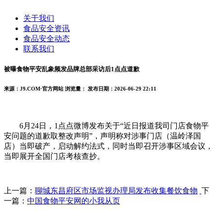
关于我们
食品安全资讯
食品安全动态
联系我们
被曝食物平安乱象频发品牌总部采访后1点点道歉
来源：J9.COM·官方网站
浏览量：
发布日期：2026-06-29 22:11
6月24日，1点点微博发布关于“近日报道我司门店食物平
安问题的道歉取整改声明”，声明称对涉事门店（温岭泽国
店）当即破产，启动解约法式，同时当即召开涉事区域会议，
当即展开全国门店考核查抄。
上一篇：
聊城东昌府区市场监视办理局发布收集餐饮食物
下
一篇：
中国食物平安网的小我从页