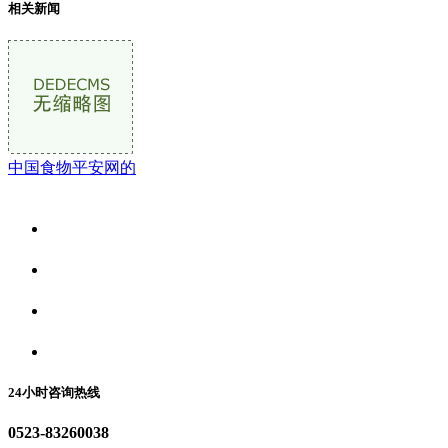
相关新闻
中国食物平安网的
关于我们
食品安全资讯
食品安全动态
联系我们
24小时咨询热线
0523-83260038