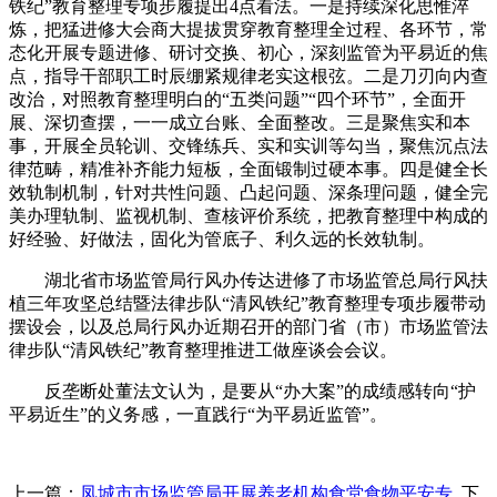
铁纪”教育整理专项步履提出4点看法。一是持续深化思惟淬
炼，把猛进修大会商大提拔贯穿教育整理全过程、各环节，常
态化开展专题进修、研讨交换、初心，深刻监管为平易近的焦
点，指导干部职工时辰绷紧规律老实这根弦。二是刀刃向内查
改治，对照教育整理明白的“五类问题”“四个环节”，全面开
展、深切查摆，一一成立台账、全面整改。三是聚焦实和本
事，开展全员轮训、交锋练兵、实和实训等勾当，聚焦沉点法
律范畴，精准补齐能力短板，全面锻制过硬本事。四是健全长
效轨制机制，针对共性问题、凸起问题、深条理问题，健全完
美办理轨制、监视机制、查核评价系统，把教育整理中构成的
好经验、好做法，固化为管底子、利久远的长效轨制。
湖北省市场监管局行风办传达进修了市场监管总局行风扶
植三年攻坚总结暨法律步队“清风铁纪”教育整理专项步履带动
摆设会，以及总局行风办近期召开的部门省（市）市场监管法
律步队“清风铁纪”教育整理推进工做座谈会会议。
反垄断处董法文认为，是要从“办大案”的成绩感转向“护
平易近生”的义务感，一直践行“为平易近监管”。
上一篇：
凤城市市场监管局开展养老机构食堂食物平安专
下