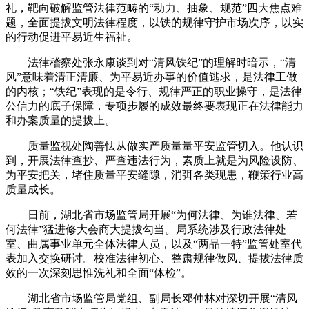
礼，靶向破解监管法律范畴的“动力、抽象、规范”四大焦点难
题，全面提拔文明法律程度，以铁的规律守护市场次序，以实
的行动促进平易近生福祉。
法律稽察处张永康谈到对“清风铁纪”的理解时暗示，“清
风”意味着清正清廉、为平易近办事的价值逃求，是法律工做
的内核；“铁纪”表现的是令行、规律严正的职业操守，是法律
公信力的底子保障，专项步履的成效最终要表现正在法律能力
和办案质量的提拔上。
质量监视处陶善怯从做实产质量量平安监管切入。他认识
到，开展法律查抄、严查违法行为，素质上就是为风险设防、
为平安把关，堵住质量平安缝隙，消弭各类现患，鞭策行业高
质量成长。
日前，湖北省市场监管局开展“为何法律、为谁法律、若
何法律”猛进修大会商大提拔勾当。局系统涉及行政法律处
室、曲属事业单元全体法律人员，以及“两品一特”监管处室代
表加入交换研讨。校准法律初心、整肃规律做风、提拔法律质
效的一次深刻思惟洗礼和全面“体检”。
湖北省市场监管局党组、副局长邓仲林对深切开展“清风