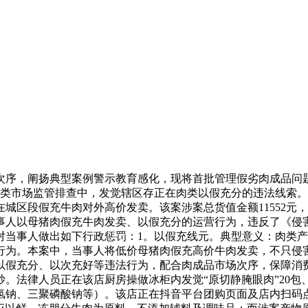
序，阐扬典型案例警示教育感化，现将首批管理假劣肉成品问题
日常肉类市场监管排查中，发觉辖区存正在肉类以假充分的违法线
区段假充牛肉对外高价发卖。该案涉案总货值金额11552元，
当事人以母猪肉假充牛肉发卖、以假充分的运营行为，违反了《
对当事人做出如下行政惩罚：1。以假充线元。典型意义：肉类
行为。本案中，当事人将低价母猪肉假充高价牛肉发卖，不只侵
假充分、以次充好等违法行为，配合肉成品市场次序，保障消费者
。法律人员正在该店厨房操做冰柜内发觉“原切静腌眼肉”20包、
钠、三聚磷酸钠等）。该店正在抖音平台团购页面及店内扫码点