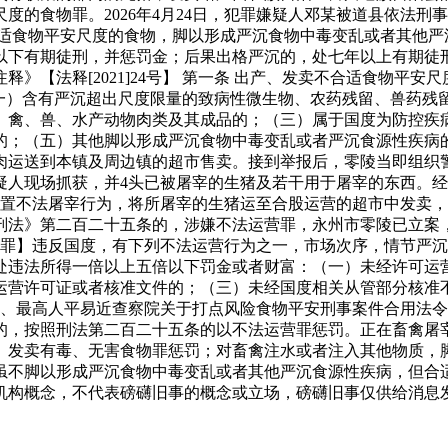
度的食物罪。2026年4月24日，犯罪嫌疑人邓某被道县依法刑
合适食物平安尺度的食物，脚以形成严沉食物中毒变乱或者其他严
以下有期徒刑，并惩罚金；后果出格严沉的，处七年以上有期徒
》【法释[2021]24号】 第一条 出产、发卖不合适食物平
（一）含有严沉超出尺度限量的致病性微生物、农药残留、兽药残
、禽、兽、水产动物肉类及其成品的；（三）属于国度为防控疾
；（五）其他脚以形成严沉食物中毒变乱或者严沉食源性疾病的景
肉运送到本镇及周边镇的超市售卖。接到举报后，零陵当即组织
疑人现场抓获，并4头已被屠宰的生猪及若干用于屠宰的东西。
中处置不法屠宰行为，将所屠宰的生猪运至合股运营的超市中发卖
刑法》第二百二十五条的，涉嫌不法运营罪，永州市零陵已立案
营罪】违反国度，有下列不法运营行为之一，市场次序，情节严
处违法所得一倍以上五倍以下罚金或者财富：（一）未经许可运
运营许可证或者核准文件的；（三）未经国度相关从管部分核准
最高人平易近查察院关于打点风险食物平安刑事案件合用法令若干问
的，按照刑法第二百二十五条的以不法运营罪惩罚。正在畜禽屠
、发卖有毒、无害食物罪惩罚；对畜禽注水或者注入其他物质，
虽不脚以形成严沉食物中毒变乱或者其他严沉食源性疾病，但合
机构概念，不代表磅礴旧事的概念或立场，磅礴旧事仅供给消息