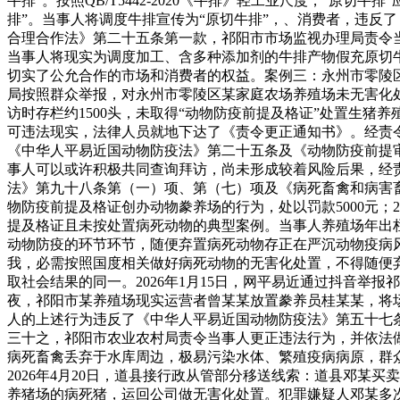
牛排”。按照QB/T5442-2020《牛排》轻工业尺度，“
排”。当事人将调度牛排宣传为“原切牛排”，、消费者，违反
合理合作法》第二十五条第一款，祁阳市市场监视办理局责令当
当事人将现实为调度加工、含多种添加剂的牛排产物假充原切
切实了公允合作的市场和消费者的权益。案例三：永州市零陵区
局按照群众举报，对永州市零陵区某家庭农场养殖场未无害化处置病
访时存栏约1500头，未取得“动物防疫前提及格证”处置生猪
可违法现实，法律人员就地下达了《责令更正通知书》。经责
《中华人平易近国动物防疫法》第二十五条及《动物防疫前提
事人可以或许积极共同查询拜访，尚未形成较着风险后果，经
法》第九十八条第（一）项、第（七）项及《病死畜禽和病害
物防疫前提及格证创办动物豢养场的行为，处以罚款5000元；
提及格证且未按处置病死动物的典型案例。当事人养殖场年出栏
动物防疫的环节环节，随便弃置病死动物存正在严沉动物疫病
我，必需按照国度相关做好病死动物的无害化处置，不得随便
取社会结果的同一。2026年1月15日，网平易近通过抖音举
夜，祁阳市某养殖场现实运营者曾某某放置豢养员桂某某，将场
人的上述行为违反了《中华人平易近国动物防疫法》第五十七
三十之，祁阳市农业农村局责令当事人更正违法行为，并依法做
病死畜禽丢弃于水库周边，极易污染水体、繁殖疫病病原，群
2026年4月20日，道县接行政从管部分移送线索：道县邓某买
养猪场的病死猪，运回公司做无害化处置。犯罪嫌疑人邓某多