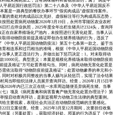
产物原料颠末腌制加工，含有调味辅料和食物添加剂，属于“调度牛
华人平易近国行政惩罚法》第二十八条及《中华人平易近国反不
：本案是一路典型的餐饮办事环节“假劣肉成品”虚假宣传案件。
本案的查处对肉成品以次充好、虚假标注等行为构成高压态势，
照处置病死动物案2026年3月19日，永州市零陵区农业农村
日打点停业执照，2025年度全年出栏生猪共计2324头，查询拜
猪弃放正在自家养殖场化尸池内，未按照进行无害化处置。当事人认
未取得动物防疫前提及格证即创办生猪养殖场的行为，违反了
了《中华人平易近国动物防疫法》第五十七条第一款之。鉴于当
教育相连系和过罚相当的准绳，根据《中华人平易近国动物防疫
令当事人更正违法行为，并做出如下惩罚决定：1。对未取得动
款10000元。典型意义：本案是规模化养殖场未取得动物防疫前
疫前提及格证”方可处置养殖勾当。同时，病死动物无害化处置是
需依法取得“动物防疫前提及格证”；处置动物豢养的单元和小
，同时对积极共同整改的当事人赐与从轻惩罚，实现了法令结果
局当即组织法律人员展开查询拜访。经查，2026年1月15日半
2026年内已三次正在统一水库周边随便丢弃病死生猪。当事
（七）项及《病死畜禽和病害畜禽产物无害化处置办理法子》第
友举报启动查询拜访，是新监视帮力动物卫生法律的典型案例。
供给主要线索，表现社会共治正在动物防疫范畴的主要感化。
2日立案侦查。经查，2025年3月至12月期间，次要担任收集
的何某（另案处置），获取经济好处。邓某的行为违反了《中华