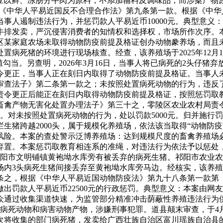
原切牛排”应以鲜、冻朋分牛肉为原料，不添加辅料及调味品；而涉案
了《中华人平易近国反不合理合作法》第九条第一款。根据《中
事人遏制违法行为，并惩罚款人平易近币10000元。典型意义
牛排发卖，严沉侵害消费者的知情权和选择权，市场所作次序。
某家庭农场未取得动物防疫前提及格证创办动物豢养场，而且未按
死猪的环境进行现场核查。经查，该养殖场于2025年12月16
养殖勾当。另查明，2026年3月16日，当事人将已病死的2头仔
令更正，当事人正在刻日内取得了动物防疫前提及格证。当事人
审查法子》第二条第一款之；未按照处置病死动物的行为，违反
责令更正后能正在刻日内取得动物防疫前提及格证，按照惩罚取
畜禽产物无害化处置办理法子》第三十之，零陵区农业农村局责
2。对未按照处置病死动物的行为，处以罚款5000元。归并施行罚
生猪跨越2000头，属于规模化养殖场，依法该当取得“动物防
风险。本案的查处警示泛博养殖场：达到规模尺度的畜禽养殖场必
弃置。本案惩罚取教育相连系的准绳，对违法行为依法予以惩处
报祁阳市文明铺镇黄袍坳水库旁有被丢弃的病死生猪。祁阳市农业农村
内3头病死生猪间接丢弃至黄袍坳水库旁马边。经核实，该养殖场
条之，根据《中华人平易近国动物防疫法》第九十八条第一款第
出罚款人平易近币22500元的行政惩罚。典型意义：本案由网
众通过收集渠道快速，为监管部分精准冲击荫蔽性养殖违法行为
卖病死动物和病害动物产物，涉嫌刑事犯罪。道县颠末审查，于4月2
次将收集的部门病死猪，发卖给广西壮族自治区富川瑶族自治县