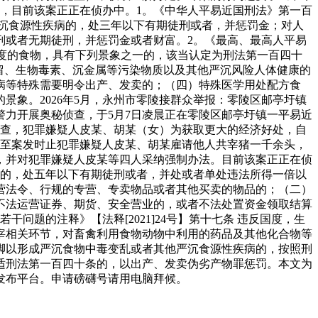
事，目前该案正正在侦办中。1。《中华人平易近国刑法》第一百
沉食源性疾病的，处三年以下有期徒刑或者，并惩罚金；对人
刑或者无期徒刑，并惩罚金或者财富。2。《最高、最高人平易
安尺度的食物，具有下列景象之一的，该当认定为刑法第一百四十
留、生物毒素、沉金属等污染物质以及其他严沉风险人体健康的
病等特殊需要明令出产、发卖的；（四）特殊医学用处配方食
象。2026年5月，永州市零陵接群众举报：零陵区邮亭圩镇
警力开展奥秘侦查，于5月7日凌晨正在零陵区邮亭圩镇一平易近
经查，犯罪嫌疑人皮某、胡某（女）为获取更大的经济好处，自
，至案发时止犯罪嫌疑人皮某、胡某雇请他人共宰猪一千余头，
，并对犯罪嫌疑人皮某等四人采纳强制办法。目前该案正正在侦
沉的，处五年以下有期徒刑或者，并处或者单处违法所得一倍以
营法令、行规的专营、专卖物品或者其他买卖的物品的；（二）
不法运营证券、期货、安全营业的，或者不法处置资金领取结算
题的注释》【法释[2021]24号】第十七条 违反国度，生
宰相关环节，对畜禽利用食物动物中利用的药品及其他化合物等
脚以形成严沉食物中毒变乱或者其他严沉食源性疾病的，按照刑
适刑法第一百四十条的，以出产、发卖伪劣产物罪惩罚。本文为
发布平台。申请磅礴号请用电脑拜候。