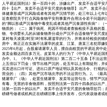
人平易近国刑法》第一百四十的，涉嫌出产、发卖不合适平安尺
四十【出产、发卖不合适平安尺度的食物罪】 出产、发卖不
体健康形成严沉风险或者有其他严沉情节的，处三年以上七年
近查察院关于打点风险食物平安刑事案件合用法令若干问题的注释
的“脚以形成严沉食物中毒变乱或者其他严沉食源性疾病”：
物质的；（二）属于病死、死因不明或者查验检疫不及格的畜
物、专供婴长儿的从辅食物养分成分严沉不合适食物平安尺度的
某村每天凌晨2时至5时有私屠滥宰的行为，并将未经检疫的猪
房中，将正正在实施不法屠宰的皮某、江某、唐某三名犯罪嫌
2025年6月起，合股雇请屠宰人员，擅自由租赁的平易近房
发卖金额达四百多万元。皮某等人的行为了《中华人平易近国
办中。1。《中华人平易近国刑法》第二百二十五条【不法运
上五倍以下罚金；情节出格严沉的，处五年以上有期徒刑，并
买卖进出口许可证、进出口原产地证明以及其他法令、行规的
营业的；（四）其他严沉市场次序的不法运营行为。2。《最高、
猪屠宰厂（场），处置生猪屠宰、发卖等运营勾当，情节严沉
有毒、无害的非食物原料，按照刑法第一百四十四条的以出产
法第一百四十的以出产、发卖不合适平安尺度的食物罪惩罚；
磅礴号做者或机构正在磅礴旧事上传并发布，仅代表该做者或