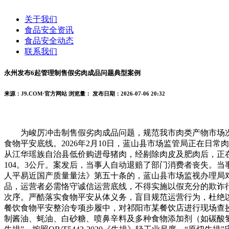
关于我们
食品安全资讯
食品安全动态
联系我们
永州发布6起管理制售假劣肉成品问题典型案例
来源：J9.COM·官方网站
浏览量：
发布日期：2026-07-06 20:32
为峻厉冲击制售假劣肉成品问题，规范我市肉类产物市场次
食物平安底线。2026年2月10日，蓝山县市场监管局正在
从江华瑶族自治县低价购进母猪肉，经剔除肉皮及肥肉后，正在城
104。3公斤。案发后，当事人自动退赔了部门消费者丧失。
人平易近国产质量量法》第五十条的，蓝山县市场监视办理局
品，运营者必需恪守诚信运营底线，不得实施以假充分的欺诈
次序。严酷落实食物平安从体义务，盲目规范运营行为，杜绝以
餐饮食物平安整治专项步履中，对祁阳市某餐饮店进行现场查抄
制酱油、蚝油、白砂糖、喷鼻辛料及多种食物添加剂（如碳酸氢