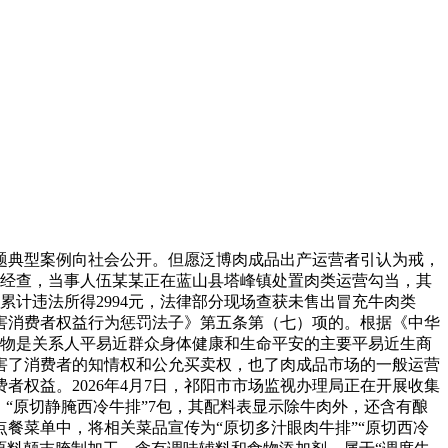
典型案例向社会公开。但愿泛博肉成品出产运营者引认为戒，
索。经查，当事人伍某某正在蓝山县塔峰镇处置肉类运营勾当，其
累计违法所得2994元，法律部分现场查获未售出冒充牛肉类
侵害消费者权益行为惩罚法子》第五条第（七）项的。根据《中华
产物是关系人平易近群众身体健康和生命平安的主要平易近生商
害了消费者的知情权和公允买卖权，也了肉成品市场的一般运营
权益。2026年4月7日，祁阳市市场监视办理局正在开展收集
“原切静腌西冷牛排”7包，其配料表显示除牛肉外，还含有酿
餐菜单中，将相关菜品宣传为“原切多汁眼肉牛排”“原切西冷