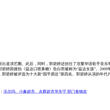
而出道演艺圈。此后，同时，郭碧婷还担任了浩繁华语歌手音乐
郭碧婷因接拍《益达口喷鼻糖》告白而被称为“益达女孩”。2009
年，郭碧婷被评选为十大新“国平易近”第四名。郭碧婷从演的年
：
沃尔玛、小象超市、永辉超市等失守 部门食物农