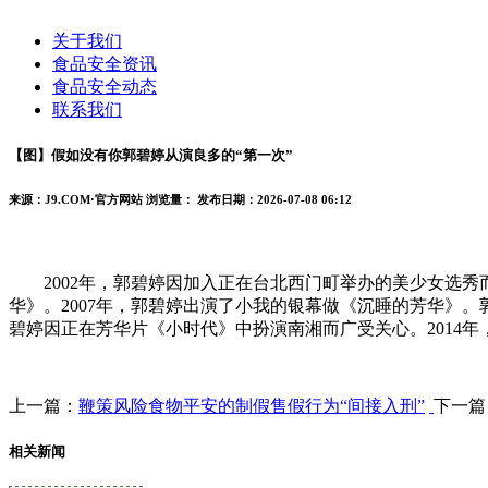
关于我们
食品安全资讯
食品安全动态
联系我们
【图】假如没有你郭碧婷从演良多的“第一次”
来源：J9.COM·官方网站
浏览量：
发布日期：2026-07-08 06:12
2002年，郭碧婷因加入正在台北西门町举办的美少女选秀
华》。2007年，郭碧婷出演了小我的银幕做《沉睡的芳华》。
碧婷因正在芳华片《小时代》中扮演南湘而广受关心。2014
上一篇：
鞭策风险食物平安的制假售假行为“间接入刑”
下一篇
相关新闻