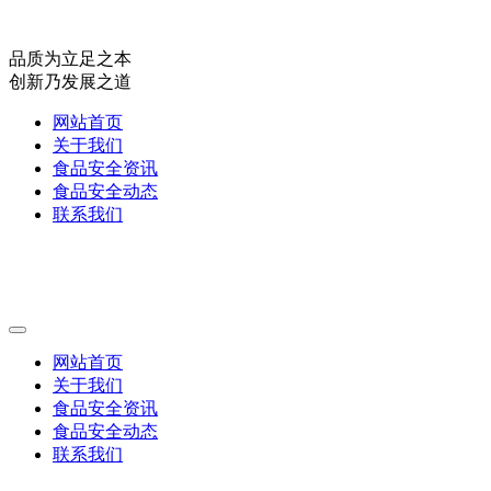
品质为立足之本
创新乃发展之道
网站首页
关于我们
食品安全资讯
食品安全动态
联系我们
网站首页
关于我们
食品安全资讯
食品安全动态
联系我们