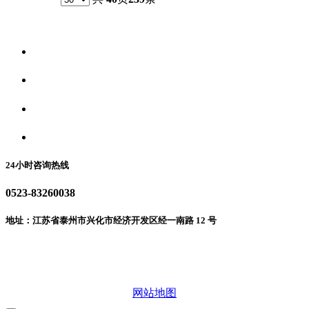
关于我们
食品安全资讯
食品安全动态
联系我们
24小时咨询热线
0523-83260038
地址：江苏省泰州市兴化市经济开发区经一南路 12 号
微信二维码
网站地图