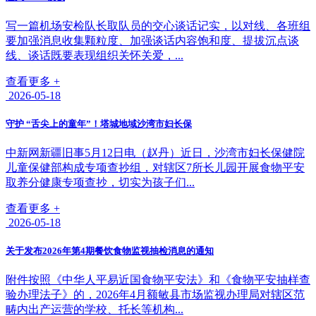
写一篇机场安检队长取队员的交心谈话记实，以对线、各班组
要加强消息收集颗粒度、加强谈话内容饱和度、提拔沉点谈
线、谈话既要表现组织关怀关爱，...
查看更多 +
2026-05-18
守护 “舌尖上的童年”！塔城地域沙湾市妇长保
中新网新疆旧事5月12日电（赵丹）近日，沙湾市妇长保健院
儿童保健部构成专项查抄组，对辖区7所长儿园开展食物平安
取养分健康专项查抄，切实为孩子们...
查看更多 +
2026-05-18
关于发布2026年第4期餐饮食物监视抽检消息的通知
附件按照《中华人平易近国食物平安法》和《食物平安抽样查
验办理法子》的，2026年4月额敏县市场监视办理局对辖区范
畴内出产运营的学校、托长等机构...