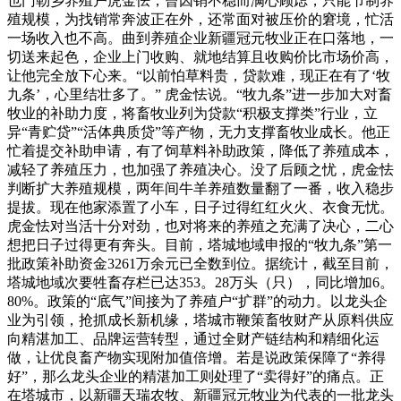
也门勒乡养殖户虎金怯，曾因销不稳而满心顾虑，只能节制养
殖规模，为找销常奔波正在外，还常面对被压价的窘境，忙活
一场收入也不高。曲到养殖企业新疆冠元牧业正在口落地，一
切送来起色，企业上门收购、就地结算且收购价比市场价高，
让他完全放下心来。“以前怕草料贵，贷款难，现正在有了‘牧
九条’，心里结壮多了。” 虎金怯说。“牧九条”进一步加大对畜
牧业的补助力度，将畜牧业列为贷款“积极支撑类”行业，立
异“青贮贷”“活体典质贷”等产物，无力支撑畜牧业成长。他正
忙着提交补助申请，有了饲草料补助政策，降低了养殖成本，
减轻了养殖压力，也加强了养殖决心。没了后顾之忧，虎金怯
判断扩大养殖规模，两年间牛羊养殖数量翻了一番，收入稳步
提拔。现在他家添置了小车，日子过得红红火火、衣食无忧。
虎金怯对当活十分对劲，也对将来的养殖之充满了决心，二心
想把日子过得更有奔头。目前，塔城地域申报的“牧九条”第一
批政策补助资金3261万余元已全数到位。据统计，截至目前，
塔城地域次要牲畜存栏已达353。28万头（只），同比增加6。
80%。政策的“底气”间接为了养殖户“扩群”的动力。以龙头企
业为引领，抢抓成长新机缘，塔城市鞭策畜牧财产从原料供应
向精湛加工、品牌运营转型，通过全财产链结构和精细化运
做，让优良畜产物实现附加值倍增。若是说政策保障了“养得
好”，那么龙头企业的精湛加工则处理了“卖得好”的痛点。正
在塔城市，以新疆天瑞农牧、新疆冠元牧业为代表的一批龙头