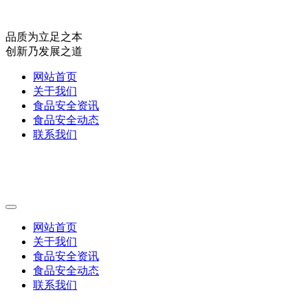
品质为立足之本
创新乃发展之道
网站首页
关于我们
食品安全资讯
食品安全动态
联系我们
网站首页
关于我们
食品安全资讯
食品安全动态
联系我们