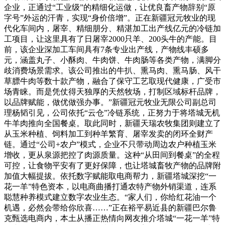
企业，正通过“工业级”的精细化运做，让优良畜产物辞别“原
字号”外运的汗青，实现“身价倍增”。正在新疆冠元牧业的现
代化车间内，屠宰、精细朋分、精湛加工出产线亿元的冷链加
工项目，让这里具有了日屠宰2000只羊、200头牛的产能。目
前，该企业深加工车间具有7条专业出产线，产物线丰硕多
元，涵盖丸子、小酥肉、牛肉饼、牛肉肠等各类产物，满脚分
歧消费场景需求。该公司推出的牛扒、熏马肉、熏马肠、风干
草膘牛肉等数十款产物，融合了保守工艺取现代健康，广受市
场青睐。而是凭仗得天独厚的天然牧场，打制区域标杆品牌，
以品牌赋能，做优做强办事。”新疆冠元牧业无限公司副总司
理杨韬引见，公司依托“云仓”冷链系统，正努力于将塔城无机
牛羊肉推向全国餐桌。取此同时，新疆天瑞农牧集团则建立了
从玉米种植、饲料加工到种羊繁育、屠宰发卖的闭环全财产
链。通过“公司+农户”模式，企业不只带动周边农户种植玉米
增收，更从泉源把控了肉源质量。这种“从田间到餐桌”的全程
可控，让食物平安有了更好保障，也让塔城畜牧产物的品牌附
加值大幅提拔。依托数字赋能取电商帮力，新疆塔城深挖“一
花一羊”特色资本，以电商曲播打通农特产物外销渠道，连系
聪慧种养模式建立数字农业生态。“家人们，你给红花油一个
机遇，必然会带给你欣喜……”正在裕平易近县的新疆巴尔鲁
克甄选电商内，本土从播正热情向网友推介塔城“一花一羊”特