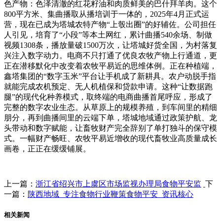
色产物：色泽清澈的红花籽油和肉质鲜美的巴什拜羊肉。这个
800平方米、集曲播取从播培训于一体的，2025年4月正式运
营，现在已成为塔城农特产物“上彀出圈”的好辅佐。公司担任
人引见，培育了“小段”等本土网红，累计曲播540余场、制做
视频1308条，播放量破1500万次，让塔城好货全国，为村落复
兴注入数字动力。电商不只打通了优良农牧产物上行通道，更
正在潜移默化中改变着农牧平易近的思维体例。正在种植端，
鑫塔集团的“数字玉米”平台让手机成了新耕具。农户动脱手指
就能完成农机预定、无人机植保和贷款申请。这种“让数据跑
腿”的现代化种养模式，取终端的电商曲播首尾呼应，形成了
完整的数字农业生态。从草原上的规模养殖，到车间里的精细
朋分，再到曲播间里的云端下单，塔城地域通过政策护航、龙
头带动和数字赋能，让畜牧财产完全辞别了单打独斗的保守模
式。一幅财产畅旺、农牧平易近增收的现代畜牧业高质量成长
画卷，正正在缓缓铺展。
上一篇：
浙江省绍兴市上虞区市场监视办理局食物平安监
下
一篇：
陕西地域_专注食物行业鞭策食物平安_资讯核心
相关新闻