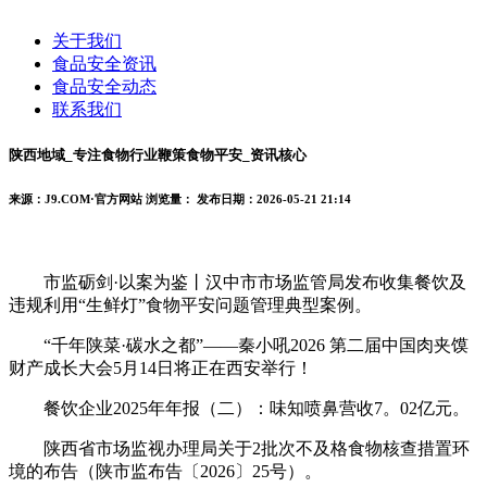
关于我们
食品安全资讯
食品安全动态
联系我们
陕西地域_专注食物行业鞭策食物平安_资讯核心
来源：J9.COM·官方网站
浏览量：
发布日期：2026-05-21 21:14
市监砺剑·以案为鉴丨汉中市市场监管局发布收集餐饮及
违规利用“生鲜灯”食物平安问题管理典型案例。
“千年陕菜·碳水之都”——秦小吼2026 第二届中国肉夹馍
财产成长大会5月14日将正在西安举行！
餐饮企业2025年年报（二）：味知喷鼻营收7。02亿元。
陕西省市场监视办理局关于2批次不及格食物核查措置环
境的布告（陕市监布告〔2026〕25号）。